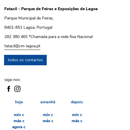
Fatacil - Parque de Feiras e Exposições de Lagoa
Parque Municipal de Feiras,
8401-851 Lagoa, Portugal
282 380 465 *Chamada para a rede fixa Nacional
fatacil@cm-lagoa.pt
todos os contactos
siga-nos
hoje
amanhã
depois
mín
c
mín
c
mín
c
máx
c
máx
c
máx
c
agora
c