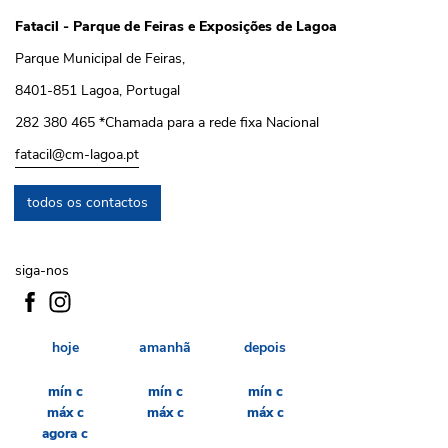
Fatacil - Parque de Feiras e Exposições de Lagoa
Parque Municipal de Feiras,
8401-851 Lagoa, Portugal
282 380 465 *Chamada para a rede fixa Nacional
fatacil@cm-lagoa.pt
todos os contactos
siga-nos
hoje
amanhã
depois
mín
c
mín
c
mín
c
máx
c
máx
c
máx
c
agora
c