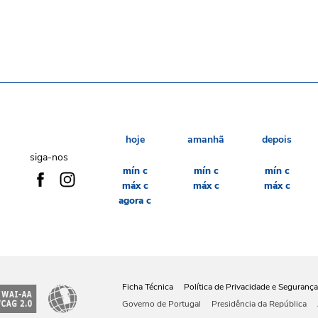
hoje
amanhã
depois
siga-nos
mín
c
mín
c
mín
c
máx
c
máx
c
máx
c
agora
c
Ficha Técnica
Política de Privacidade e Segurança
Governo de Portugal
Presidência da República