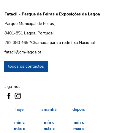
Fatacil - Parque de Feiras e Exposições de Lagoa
Parque Municipal de Feiras,
8401-851 Lagoa, Portugal
282 380 465 *Chamada para a rede fixa Nacional
fatacil@cm-lagoa.pt
todos os contactos
siga-nos
hoje
amanhã
depois
mín
c
mín
c
mín
c
máx
c
máx
c
máx
c