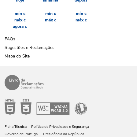
hoje
amanhã
depois
mín
c
mín
c
mín
c
máx
c
máx
c
máx
c
agora
c
FAQs
Sugestões e Reclamações
Mapa do Site
Ficha Técnica
Política de Privacidade e Segurança
Governo de Portugal
Presidência da República